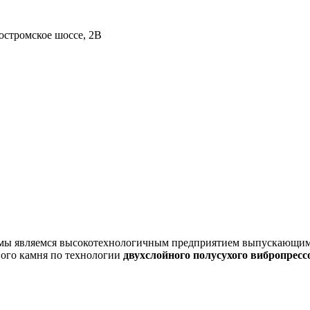
остромское шоссе, 2В
ня мы являемся высокотехнологичным предприятием выпускающи
вого камня по технологии
двухслойного полусухого вибропресс