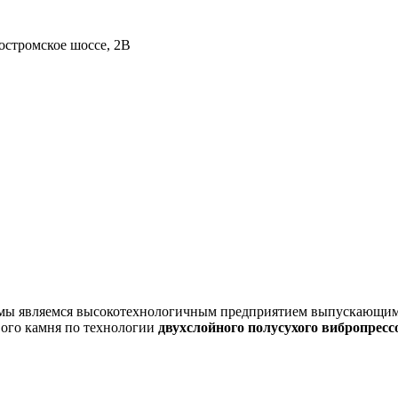
остромское шоссе, 2В
ня мы являемся высокотехнологичным предприятием выпускающи
вого камня по технологии
двухслойного полусухого вибропресс