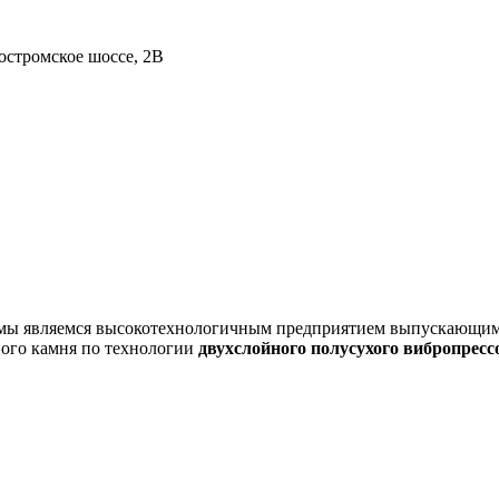
остромское шоссе, 2В
ня мы являемся высокотехнологичным предприятием выпускающи
вого камня по технологии
двухслойного полусухого вибропресс