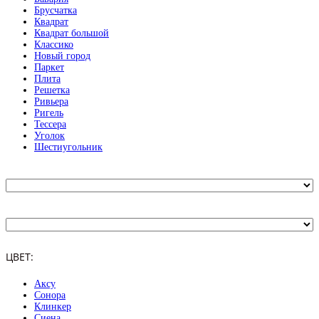
Брусчатка
Квадрат
Квадрат большой
Классико
Новый город
Паркет
Плита
Решетка
Ривьера
Ригель
Тессера
Уголок
Шестиугольник
ЦВЕТ:
Аксу
Сонора
Клинкер
Сиена