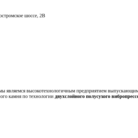
остромское шоссе, 2В
ня мы являемся высокотехнологичным предприятием выпускающи
вого камня по технологии
двухслойного полусухого вибропресс